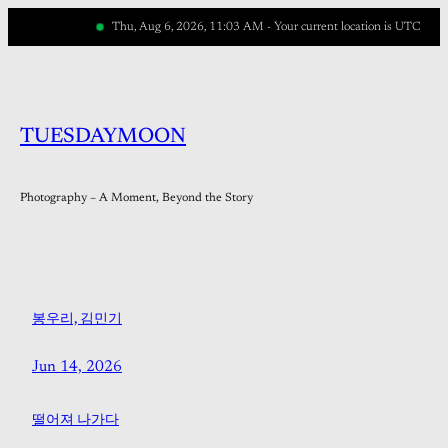
Skip
Thu, Aug 6, 2026, 11:03 AM - Your current location is UTC
to
content
TUESDAYMOON
Photography – A Moment, Beyond the Story
봉우리, 김민기
Jun 14, 2026
떨어져 나가다